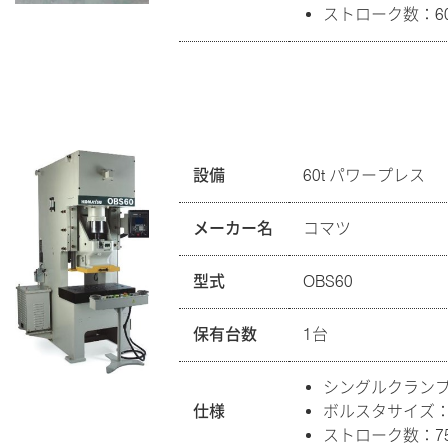
ストローク数：60
設備
60t パワープレス
メーカー名
コマツ
型式
OBS60
保有台数
1台
シングルクラン
仕様
ボルスタサイズ：90
ストローク数：75 