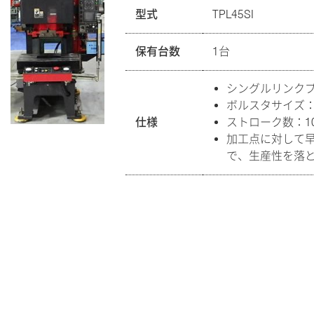
型式
TPL45SI
保有台数
1台
シングルリンク
ボルスタサイズ：80
仕様
ストローク数：100
加工点に対して
で、生産性を落