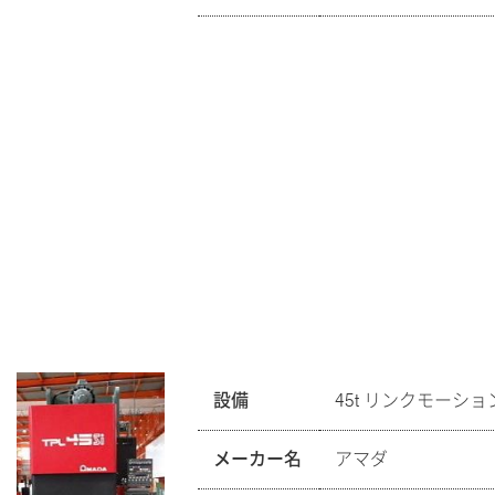
設備
45t リンクモーシ
メーカー名
アマダ