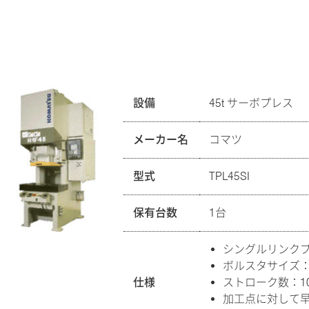
設備
45t サーボプレス
メーカー名
コマツ
型式
TPL45SI
保有台数
1台
シングルリンク
ボルスタサイズ：80
仕様
ストローク数：100
加工点に対して