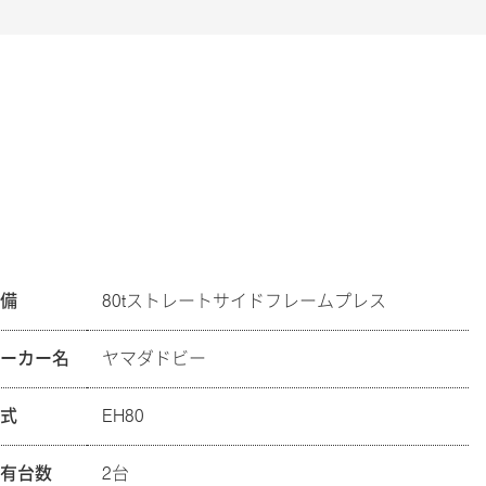
設備
80tストレートサイドフレームプレス
メーカー名
ヤマダドビー
型式
EH80
保有台数
2台