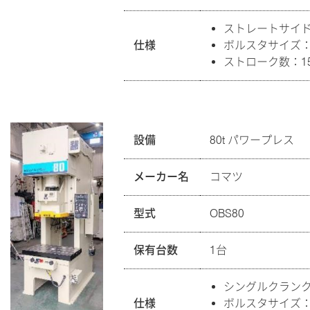
ストレートサイ
仕様
ボルスタサイズ：14
ストローク数：150
設備
80t パワープレス
メーカー名
コマツ
型式
OBS80
保有台数
1台
シングルクラン
仕様
ボルスタサイズ：10