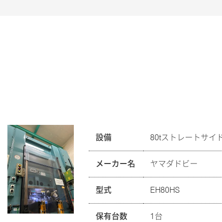
設備
80tストレートサ
メーカー名
ヤマダドビー
型式
EH80HS
保有台数
1台